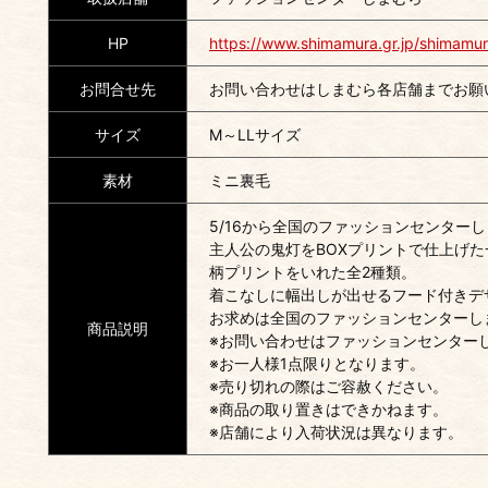
HP
https://www.shimamura.gr.jp/shimamur
お問合せ先
お問い合わせはしまむら各店舗までお願
サイズ
M～LLサイズ
素材
ミニ裏毛
5/16から全国のファッションセンター
主人公の鬼灯をBOXプリントで仕上げ
柄プリントをいれた全2種類。
着こなしに幅出しが出せるフード付きデ
お求めは全国のファッションセンターし
商品説明
※お問い合わせはファッションセンター
※お一人様1点限りとなります。
※売り切れの際はご容赦ください。
※商品の取り置きはできかねます。
※店舗により入荷状況は異なります。