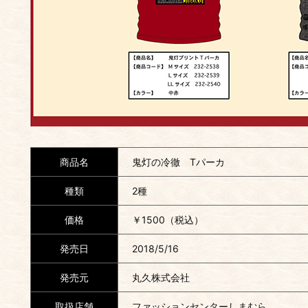
ション
商品名
鬼灯の冷徹 Tパーカ
種類
2種
価格
￥1500（税込）
発売日
2018/5/16
発売元
丸久株式会社
取扱店舗
ファッションセンターしまむら