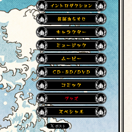
イントロダク
各話あらすじ
キャラクター
ミュージック
ムービー
CD・BD/DVD
コミック
グッズ
スペシャル